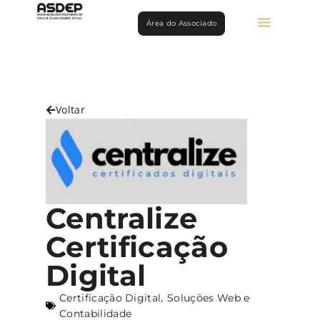
Área do Associado
Voltar
Centralize
Certificação
Digital
,
Certificação Digital
Soluções Web e
Contabilidade