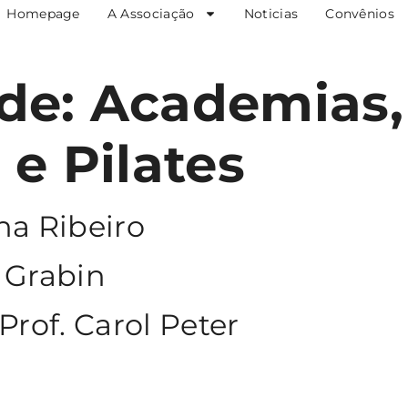
Homepage
A Associação
Noticias
Convênios
ade:
Academias,
 e Pilates
na Ribeiro
d Grabin
rof. Carol Peter