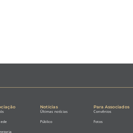
ociação
Notícias
Para Associados
nós
Últimas notícias
Convênios
Sede
Público
Fotos
retoria