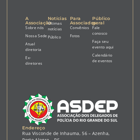
A
Notícias
Para
Público
Associação
Associados
geral
Últimas
Sobre nós
Convênios
Fale
notícias
conosco
Nossa Sede
Fotos
Público
Faça seu
Atual
evento aqui
diretoria
Calendário
Ex-
de eventos
diretores
Endereço
Rua Visconde de Inhauma, 56 – Azenha,
Porto Alegre – RS