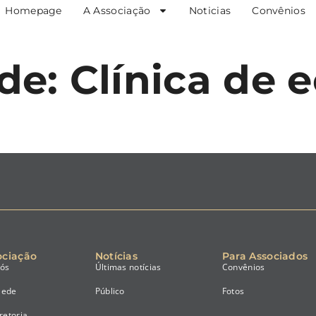
Homepage
A Associação
Noticias
Convênios
ade:
Clínica de 
ociação
Notícias
Para Associados
nós
Últimas notícias
Convênios
Sede
Público
Fotos
retoria