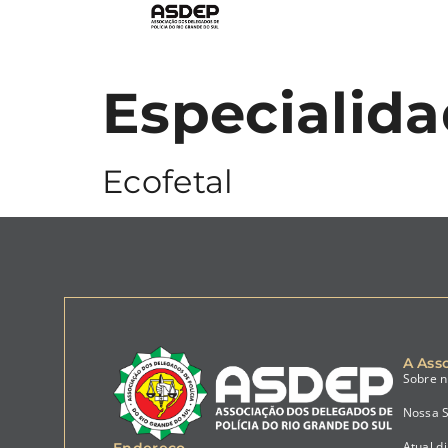
Especialid
Ecofetal
A Ass
Sobre 
Nossa 
Atual di
Endereço