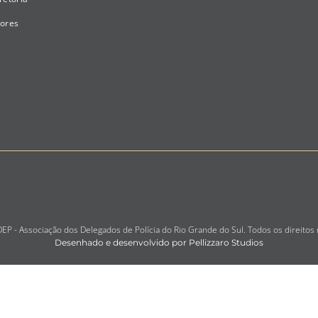
tores
P - Associação dos Delegados de Polícia do Rio Grande do Sul. Todos os direitos
Desenhado e desenvolvido por Pellizzaro Studios