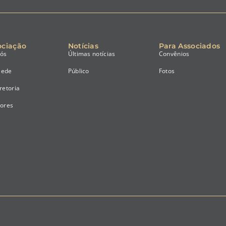
ociação
Notícias
Para Associados
nós
Últimas notícias
Convênios
Sede
Público
Fotos
retoria
tores