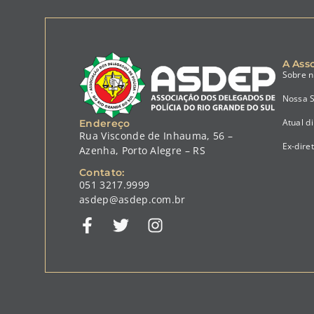
A Ass
Sobre 
Nossa 
Atual di
Endereço
Rua Visconde de Inhauma, 56 –
Ex-dire
Azenha, Porto Alegre – RS
Contato:
051 3217.9999
asdep@asdep.com.br