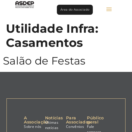
Área do Associado
Utilidade Infra:
Casamentos
Salão de Festas
A
Notícias
Para
Público
Associação
Associados
geral
Últimas
Sobre nós
Convênios
Fale
notícias
conosco