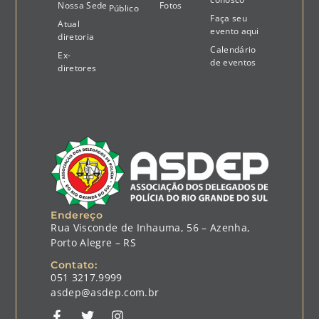
Nossa Sede
Fotos
Público
Faça seu
Atual
evento aqui
diretoria
Calendário
Ex-
de eventos
diretores
Endereço
Rua Visconde de Inhauma, 56 – Azenha,
Porto Alegre – RS
Contato:
051 3217.9999
asdep@asdep.com.br