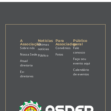
A
Notícias
Para
Público
Associação
Associados
geral
Últimas
Sobre nós
Convênios
Fale
notícias
conosco
Nossa Sede
Fotos
Público
Faça seu
Atual
evento aqui
diretoria
Calendário
Ex-
de eventos
diretores