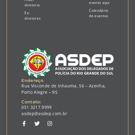
evento aqui
diretoria
Calendário
Ex-
de eventos
diretores
Endereço
Rua Visconde de Inhauma, 56 – Azenha,
Porto Alegre – RS
Contato:
051 3217.9999
asdep@asdep.com.br