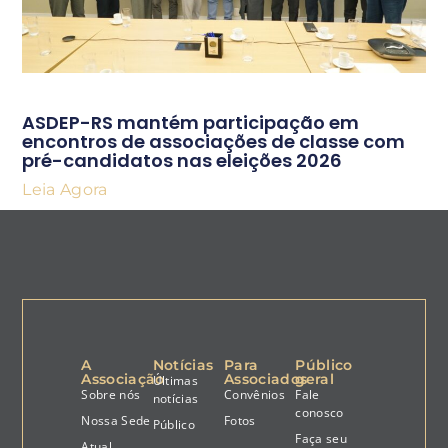
ASDEP-RS mantém participação em
encontros de associações de classe com
pré-candidatos nas eleições 2026
Leia Agora
A
Notícias
Para
Público
Associação
Associados
geral
Últimas
Sobre nós
Convênios
Fale
notícias
conosco
Nossa Sede
Fotos
Público
Faça seu
Atual